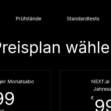
Prüfstände
Standardtests
reisplan wähl
ger Monatsabo
NEXT.ai
Jahres
9,99€
99
€
9
nat