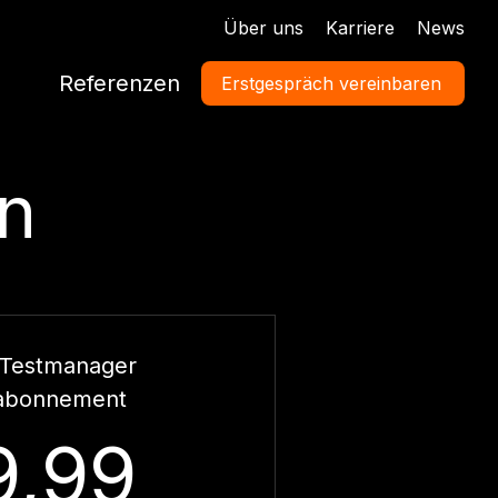
Über uns
Karriere
News
Referenzen
Erstgespräch vereinbaren
en
 Testmanager
abonnement
99,99€
9,99