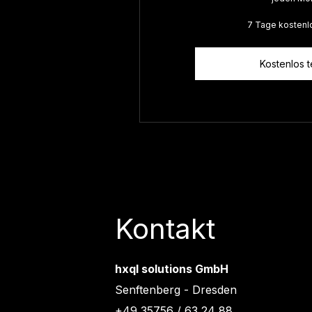
7 Tage kostenl
Kostenlos t
Kontakt
hxql solutions GmbH
Senftenberg - Dresden
+49 35756 / 63 24 88