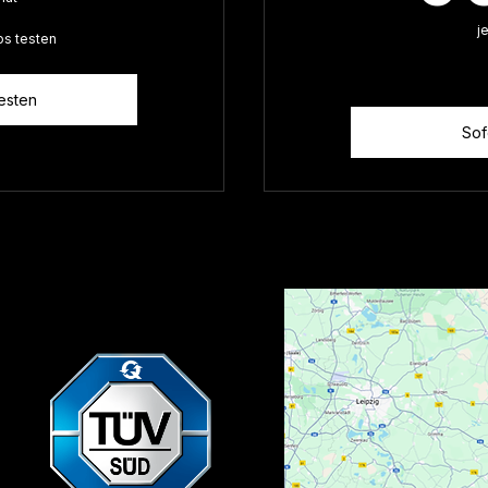
j
os testen
esten
Sof